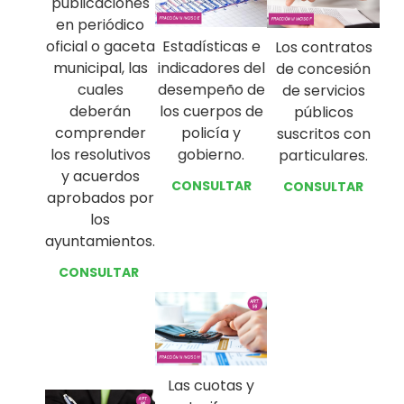
publicaciones
en periódico
oficial o gaceta
Estadísticas e
Los contratos
municipal, las
indicadores del
de concesión
cuales
desempeño de
de servicios
deberán
los cuerpos de
públicos
comprender
policía y
suscritos con
los resolutivos
gobierno.
particulares.
y acuerdos
CONSULTAR
CONSULTAR
aprobados por
los
ayuntamientos.
CONSULTAR
Las cuotas y