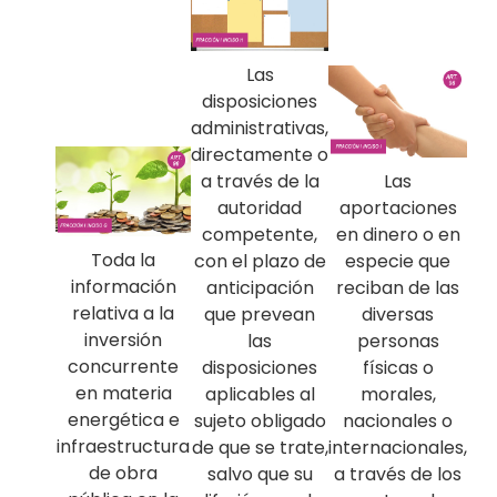
Las
disposiciones
administrativas,
directamente o
Las
a través de la
aportaciones
autoridad
en dinero o en
competente,
Toda la
especie que
con el plazo de
información
reciban de las
anticipación
relativa a la
diversas
que prevean
inversión
personas
las
concurrente
físicas o
disposiciones
en materia
morales,
aplicables al
energética e
nacionales o
sujeto obligado
infraestructura
internacionales,
de que se trate,
de obra
a través de los
salvo que su