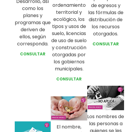
Desarrollo, así
ordenamiento
de egresos y
como los
territorial y
las fórmulas de
planes y
ecológico, los
distribución de
programas que
tipos y usos de
los recursos
deriven de
suelo, licencias
otorgados.
ellos, según
de uso de suelo
corresponda.
CONSULTAR
y construcción
CONSULTAR
otorgadas por
los gobiernos
municipales.
CONSULTAR
Los nombres de
las personas a
El nombre,
quienes se les