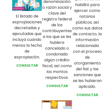
denominación
habilitó para
o razón social y
ejercer como
clave del
El listado de
notarios
registro federal
expropiaciones
públicos, así
de los
decretadas y
como sus datos
contribuyentes
ejecutadas que
de contacto, la
a los que se les
incluya cuando
información
hubiera
menos la fecha
relacionada
cancelado o
de
con el proceso
condonado
expropiación.
de
algún crédito
otorgamiento
CONSULTAR
fiscal, así como
del fiat y las
los montos
sanciones que
respectivos.
se les hubieran
CONSULTAR
aplicado.
CONSULTAR