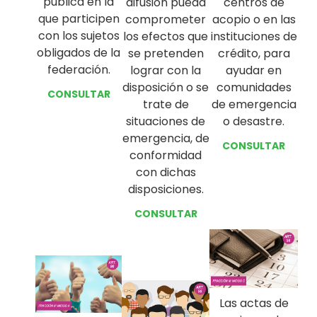
pública en la
centros de
difusión pueda
que participen
acopio o en las
comprometer
con los sujetos
instituciones de
los efectos que
obligados de la
crédito, para
se pretenden
federación.
ayudar en
lograr con la
comunidades
disposición o se
CONSULTAR
de emergencia
trate de
o desastre.
situaciones de
emergencia, de
CONSULTAR
conformidad
con dichas
disposiciones.
CONSULTAR
Las actas de