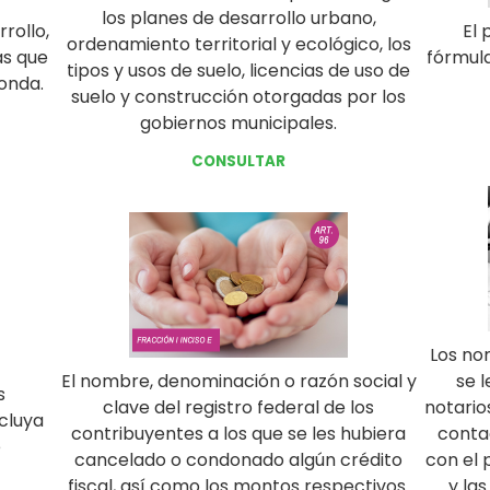
los planes de desarrollo urbano,
rollo,
El 
ordenamiento territorial y ecológico, los
as que
fórmula
tipos y usos de suelo, licencias de uso de
onda.
suelo y construcción otorgadas por los
gobiernos municipales.
CONSULTAR
Los no
El nombre, denominación o razón social y
se l
s
clave del registro federal de los
notario
cluya
contribuyentes a los que se les hubiera
conta
e
cancelado o condonado algún crédito
con el 
fiscal, así como los montos respectivos.
y la