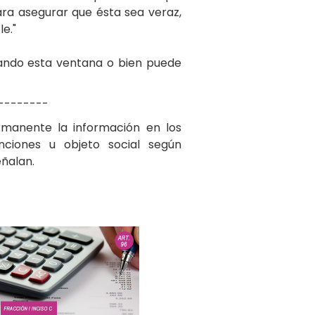
ara asegurar que ésta sea veraz,
e."
rrando esta ventana o bien puede
--------
rmanente la información en los
unciones u objeto social según
eñalan.