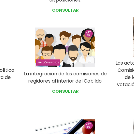
CONSULTAR
Las act
lítica
Comisio
La integración de las comisiones de
ra de
de l
regidores al interior del Cabildo.
votació
CONSULTAR