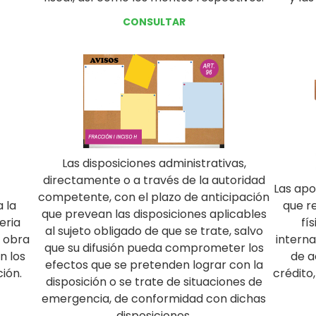
CONSULTAR
Las disposiciones administrativas,
directamente o a través de la autoridad
Las apo
competente, con el plazo de anticipación
 la
que r
que prevean las disposiciones aplicables
eria
fí
al sujeto obligado de que se trate, salvo
e obra
interna
que su difusión pueda comprometer los
n los
de a
efectos que se pretenden lograr con la
ción.
crédito
disposición o se trate de situaciones de
emergencia, de conformidad con dichas
disposiciones.